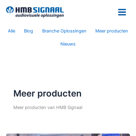
Ga
Filter
naar
posts
de
by
inhoud
category
Alle
Blog
Branche Oplossingen
Meer producten
Nieuws
Meer producten
Meer producten van HMB Signaal