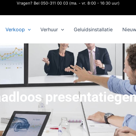
Vragen? Bel 050-311 00 03 (ma. - vr. 8:00 - 16:30 uur)
Verkoop
Verhuur
Geluidsinstallatie
Nieu
aadloos presentatiege