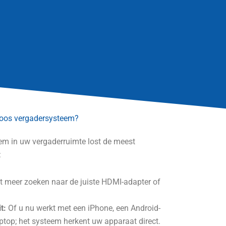
loos vergadersysteem?
em in uw vergaderruimte lost de meest
:
 meer zoeken naar de juiste HDMI-adapter of
t:
Of u nu werkt met een iPhone, een Android-
ptop; het systeem herkent uw apparaat direct.