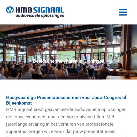
Ga
naar
de
inhoud
Beeldschermen huren in Groningen
Hoogwaardige Presentatieschermen voor Jouw Congres of
Bijeenkomst
HMB Signaal biedt geavanceerde audiovisuele oplossingen
die jouw evenement naar een hoger niveau tillen. Met
jarenlange ervaring in het verhuren van professionele
apparatuur zorgen wij ervoor dat jouw presentatie een