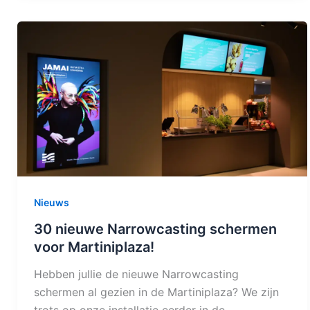
Nieuws
30 nieuwe Narrowcasting schermen
voor Martiniplaza!
Hebben jullie de nieuwe Narrowcasting
schermen al gezien in de Martiniplaza? We zijn