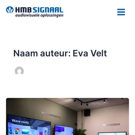
Ga
naar
de
inhoud
Naam auteur: Eva Velt