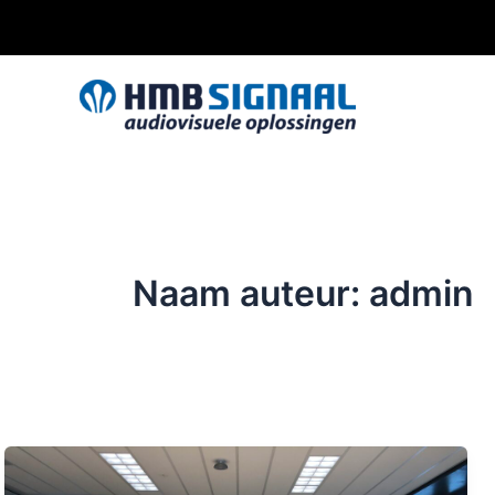
Ga
naar
de
inhoud
Naam auteur: admin